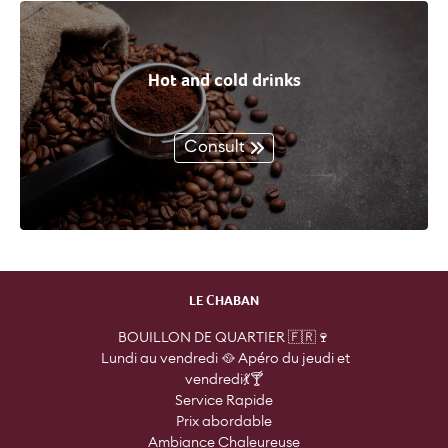
Hot and cold drinks
Consult
LE CHABAN
BOUILLON DE QUARTIER 🇫🇷🍷

 Lundi au vendredi 🥘 Apéro du jeudi et

vendredi💃🍸

Service Rapide

Prix abordable

Ambiance Chaleureuse
