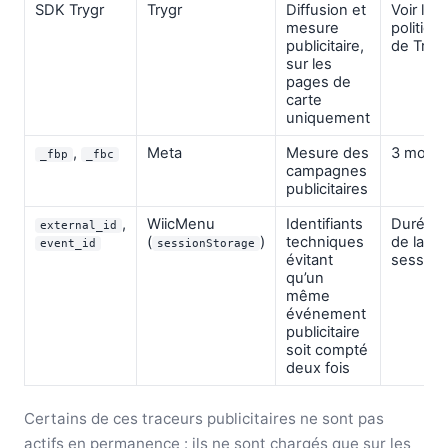
SDK Trygr
Trygr
Diffusion et
Voir la
mesure
politiqu
publicitaire,
de Trygr
sur les
pages de
carte
uniquement
,
Meta
Mesure des
3 mois
_fbp
_fbc
campagnes
publicitaires
,
WiicMenu
Identifiants
Durée
external_id
(
)
techniques
de la
event_id
sessionStorage
évitant
session
qu’un
même
événement
publicitaire
soit compté
deux fois
Certains de ces traceurs publicitaires ne sont pas
actifs en permanence : ils ne sont chargés que sur les