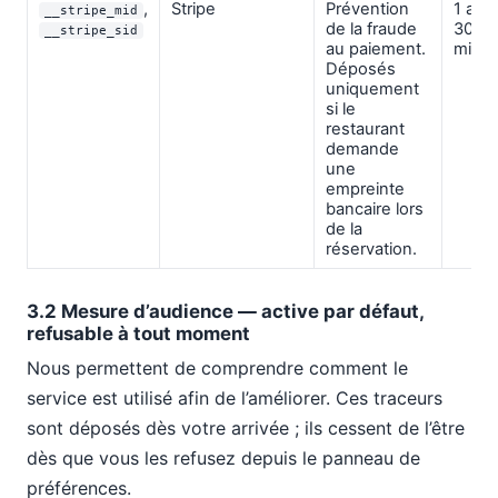
,
Stripe
Prévention
1 an /
__stripe_mid
de la fraude
30
__stripe_sid
au paiement.
minut
Déposés
uniquement
si le
restaurant
demande
une
empreinte
bancaire lors
de la
réservation.
3.2 Mesure d’audience — active par défaut,
refusable à tout moment
Nous permettent de comprendre comment le
service est utilisé afin de l’améliorer. Ces traceurs
sont déposés dès votre arrivée ; ils cessent de l’être
dès que vous les refusez depuis le panneau de
préférences.