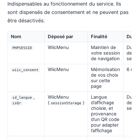
Indispensables au fonctionnement du service. Ils
sont dispensés de consentement et ne peuvent pas
être désactivés.
Nom
Déposé par
Finalité
Duré
WiicMenu
Maintien de
Duré
PHPSESSID
votre session
de la
de navigation
sessi
WiicMenu
Mémorisation
6 moi
wiic_consent
de vos choix
sur cette
page
,
WiicMenu
Langue
Duré
id_langue
(
)
d’affichage
de la
isQr
sessionStorage
choisie, et
sessi
provenance
d’un QR code
pour adapter
l’affichage